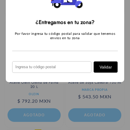
SELECCIONAR
AGOTADO
OPCIONES
¿Entregamos en tu zona?
Por favor ingresa tu código postal para validar que tenemos
envíos en tu zona
Validar
Agotado
Agotado
Aceite Oleín Oleina de Palma
Aceite de Soya Catedral 730 ml
20 L
Proveedor:
MARCA PROPIA
Proveedor:
OLEIN
Precio
$ 543.50 MXN
Precio
$ 792.20 MXN
habitual
habitual
AGOTADO
AGOTADO