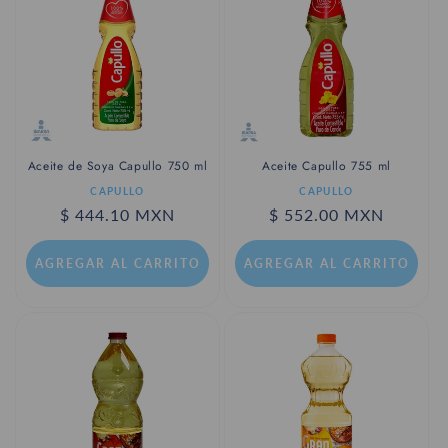
c
i
ó
n
:
Aceite Capullo 755 ml
Aceite de Soya Capullo 750 ml
Proveedor:
Proveedor:
CAPULLO
CAPULLO
Precio
$ 552.00 MXN
Precio
$ 444.10 MXN
habitual
habitual
AGREGAR AL CARRITO
AGREGAR AL CARRITO