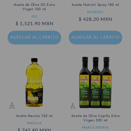
Aceite de Oliva Oli Extra
Aceite Nutrioli Spray 180 ml
Virgen 100 ml
Proveedor:
NUTRIOLI
Proveedor:
OLI
Precio
$ 428.20 MXN
Precio
$ 1,521.90 MXN
habitual
habitual
AGREGAR AL CARRITO
AGREGAR AL CARRITO
Aceite de Oliva Capilla Extra
Aceite Mazola 765 ml
Virgen 500 ml
Proveedor:
MAZOLA
Proveedor:
MARCA PROPIA
Precio
$ 745.80 MXN