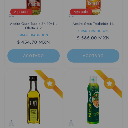
Agotado
Agotado
Aceite Gran Tradición 10/1 L
Aceite Gran Tradición 1 L
Oferta + 2
Proveedor:
GRAN TRADICION
Proveedor:
GRAN TRADICION
Precio
$ 566.00 MXN
Precio
$ 454.70 MXN
habitual
habitual
AGOTADO
AGOTADO