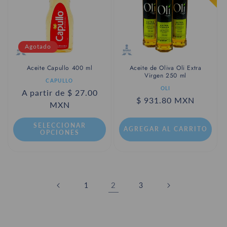
Agotado
Aceite Capullo 400 ml
Aceite de Oliva Oli Extra
Virgen 250 ml
Proveedor:
CAPULLO
Proveedor:
OLI
Precio
A partir de $ 27.00
Precio
$ 931.80 MXN
habitual
MXN
habitual
SELECCIONAR
AGREGAR AL CARRITO
OPCIONES
2
1
3