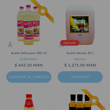
Agotado
Aceite Sabrosano 850 ml
Aceite Mazola 20 L
Proveedor:
Proveedor:
SABROSANO
MAZOLA
Precio
$ 443.50 MXN
Precio
$ 1,271.00 MXN
habitual
habitual
AGREGAR AL CARRITO
AGOTADO