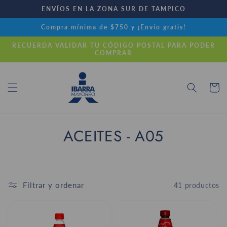
Ir
ENVÍOS EN LA ZONA SUR DE TAMPICO
directamente
al contenido
Compra mínima de $750 y ¡Envío gratis!
RECUERDA VALIDAR TU CÓDIGO POSTAL PARA PODER
COMPRAR
Carrito
C
ACEITES - A05
o
l
Filtrar y ordenar
41 productos
e
c