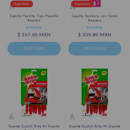
Agotado
Agotado
Cepillo Facilito Tipo Plancha
Cepillo Sanitario con Tazón
Reynera
Reynera
Proveedor:
Proveedor:
REYNERA
REYNERA
Precio
$ 167.60 MXN
Precio
$ 339.80 MXN
habitual
habitual
AGOTADO
AGOTADO
Guante Scotch Brite Mi Guante
Guante Scotch Brite Mi Guante