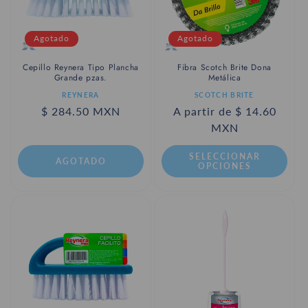
Agotado
Agotado
Fibra Scotch Brite Dona
Cepillo Reynera Tipo Plancha
Metálica
Grande pzas.
Proveedor:
Proveedor:
SCOTCH BRITE
REYNERA
Precio
A partir de $ 14.60
Precio
$ 284.50 MXN
habitual
MXN
habitual
SELECCIONAR
AGOTADO
OPCIONES