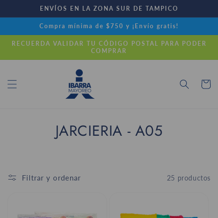
Ir
ENVÍOS EN LA ZONA SUR DE TAMPICO
directamente
al contenido
Compra mínima de $750 y ¡Envío gratis!
RECUERDA VALIDAR TU CÓDIGO POSTAL PARA PODER
COMPRAR
Carrito
C
JARCIERIA - A05
o
l
Filtrar y ordenar
25 productos
e
c