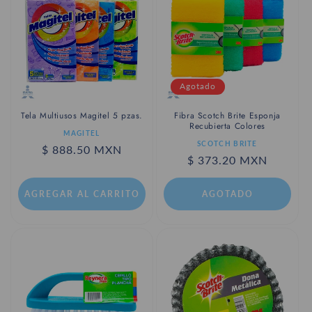
c
i
ó
n
Agotado
:
Tela Multiusos Magitel 5 pzas.
Fibra Scotch Brite Esponja
Recubierta Colores
Proveedor:
MAGITEL
Proveedor:
SCOTCH BRITE
Precio
$ 888.50 MXN
Precio
$ 373.20 MXN
habitual
habitual
AGREGAR AL CARRITO
AGOTADO