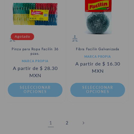
Agotado
Pinza para Ropa Facilín 36
Fibra Facilín Galvanizada
pzas.
Proveedor:
MARCA PROPIA
Proveedor:
MARCA PROPIA
Precio
A partir de $ 16.30
Precio
A partir de $ 28.30
habitual
MXN
habitual
MXN
SELECCIONAR
SELECCIONAR
OPCIONES
OPCIONES
1
2