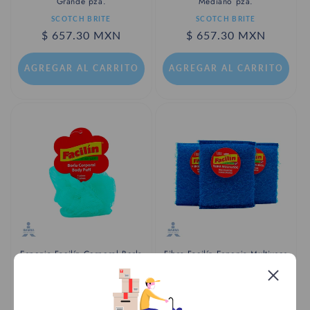
Grande pza.
Mediano pza.
Proveedor:
Proveedor:
SCOTCH BRITE
SCOTCH BRITE
Precio
$ 657.30 MXN
Precio
$ 657.30 MXN
habitual
habitual
AGREGAR AL CARRITO
AGREGAR AL CARRITO
Esponja Facilín Corporal Borla
Fibra Facilín Esponja Multiusos
chica
Proveedor:
MARCA PROPIA
Proveedor:
MARCA PROPIA
Precio
$ 280.91 MXN
Precio
$ 402.71 MXN
habitual