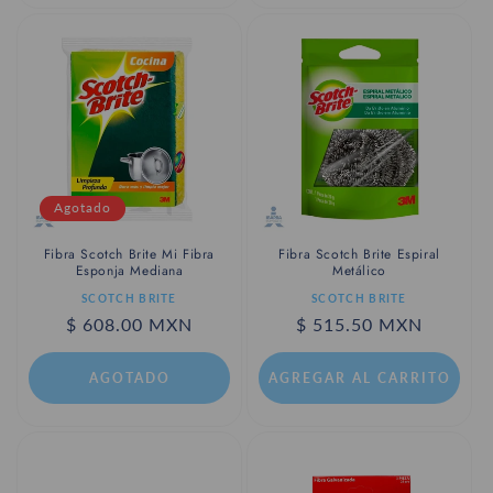
Agotado
Fibra Scotch Brite Mi Fibra
Fibra Scotch Brite Espiral
Esponja Mediana
Metálico
Proveedor:
Proveedor:
SCOTCH BRITE
SCOTCH BRITE
Precio
$ 608.00 MXN
Precio
$ 515.50 MXN
habitual
habitual
AGOTADO
AGREGAR AL CARRITO