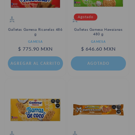
Agotado
Galletas Gamesa Ricanelas 486
Galletas Gamesa Hawaianas
g
480 g
Proveedor:
Proveedor:
GAMESA
GAMESA
Precio
$ 775.90 MXN
Precio
$ 646.60 MXN
habitual
habitual
AGREGAR AL CARRITO
AGOTADO