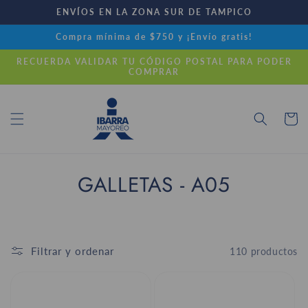
Ir
ENVÍOS EN LA ZONA SUR DE TAMPICO
directamente
al contenido
Compra mínima de $750 y ¡Envío gratis!
RECUERDA VALIDAR TU CÓDIGO POSTAL PARA PODER
COMPRAR
Carrito
C
GALLETAS - A05
o
l
Filtrar y ordenar
110 productos
e
c