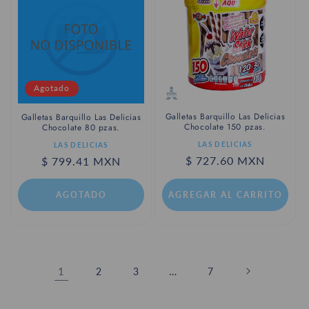
Agotado
Galletas Barquillo Las Delicias
Galletas Barquillo Las Delicias
Chocolate 150 pzas.
Chocolate 80 pzas.
Proveedor:
Proveedor:
LAS DELICIAS
LAS DELICIAS
Precio
$ 727.60 MXN
Precio
$ 799.41 MXN
habitual
habitual
AGOTADO
AGREGAR AL CARRITO
1
…
2
3
7