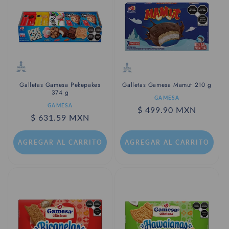
c
i
ó
n
:
Galletas Gamesa Mamut 210 g
Galletas Gamesa Pekepakes
374 g
Proveedor:
GAMESA
Proveedor:
GAMESA
Precio
$ 499.90 MXN
Precio
$ 631.59 MXN
habitual
habitual
AGREGAR AL CARRITO
AGREGAR AL CARRITO