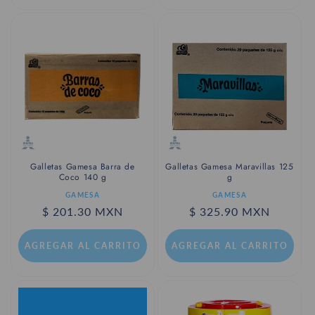
Galletas Gamesa Barra de
Galletas Gamesa Maravillas 125
Coco 140 g
g
Proveedor:
Proveedor:
GAMESA
GAMESA
Precio
$ 201.30 MXN
Precio
$ 325.90 MXN
habitual
habitual
AGREGAR AL CARRITO
AGREGAR AL CARRITO