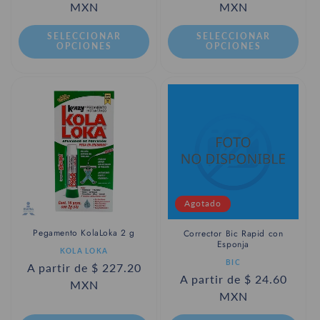
habitual
MXN
habitual
MXN
SELECCIONAR
SELECCIONAR
OPCIONES
OPCIONES
Agotado
Pegamento KolaLoka 2 g
Corrector Bic Rapid con
Esponja
Proveedor:
KOLA LOKA
Proveedor:
BIC
Precio
A partir de $ 227.20
Precio
A partir de $ 24.60
habitual
MXN
habitual
MXN