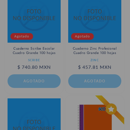
c
i
ó
n
Agotado
Agotado
:
Cuaderno Scribe Escolar
Cuaderno Zinc Profesional
Cuadro Grande 100 hojas
Cuadro Grande 100 hojas
Proveedor:
Proveedor:
SCRIBE
ZINC
Precio
$ 740.80 MXN
Precio
$ 457.81 MXN
habitual
habitual
AGOTADO
AGOTADO