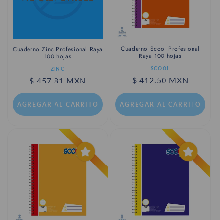
Cuaderno Scool Profesional
Cuaderno Zinc Profesional Raya
Raya 100 hojas
100 hojas
Proveedor:
Proveedor:
SCOOL
ZINC
Precio
$ 412.50 MXN
Precio
$ 457.81 MXN
habitual
habitual
AGREGAR AL CARRITO
AGREGAR AL CARRITO