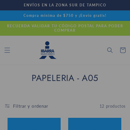
Ir
ENVÍOS EN LA ZONA SUR DE TAMPICO
directamente
al contenido
Compra mínima de $750 y ¡Envío gratis!
RECUERDA VALIDAR TU CÓDIGO POSTAL PARA PODER
COMPRAR
Carrito
C
PAPELERIA - A05
o
l
Filtrar y ordenar
12 productos
e
c