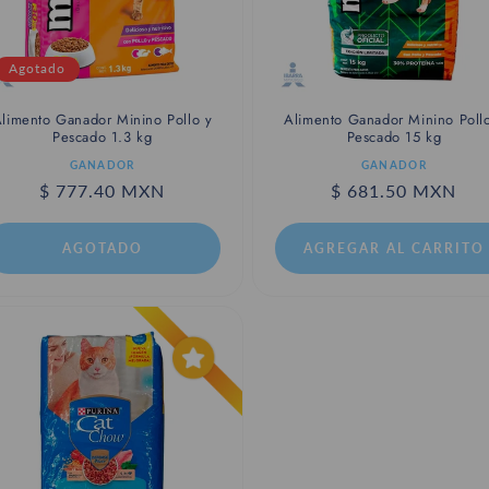
Agotado
limento Ganador Minino Pollo y
Alimento Ganador Minino Poll
Pescado 1.3 kg
Pescado 15 kg
roveedor:
Proveedor:
GANADOR
GANADOR
Precio
$ 777.40 MXN
Precio
$ 681.50 MXN
habitual
habitual
AGOTADO
AGREGAR AL CARRITO