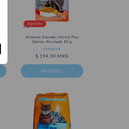
u
Agotado
s
Alimento Ganador Minino Plus
Salmón Ahumado 85 g
Proveedor:
GANADOR
Precio
$ 194.50 MXN
habitual
AGOTADO