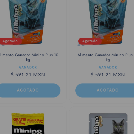
c
c
i
Agotado
Agotado
ó
limento Ganador Minino Plus 10
Alimento Ganador Minino Plus
n
kg
kg
roveedor:
Proveedor:
GANADOR
GANADOR
:
Precio
$ 591.21 MXN
Precio
$ 591.21 MXN
habitual
habitual
AGOTADO
AGOTADO