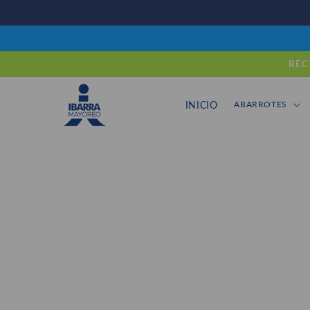
Ir
directamente
al contenido
REC
INICIO
ABARROTES