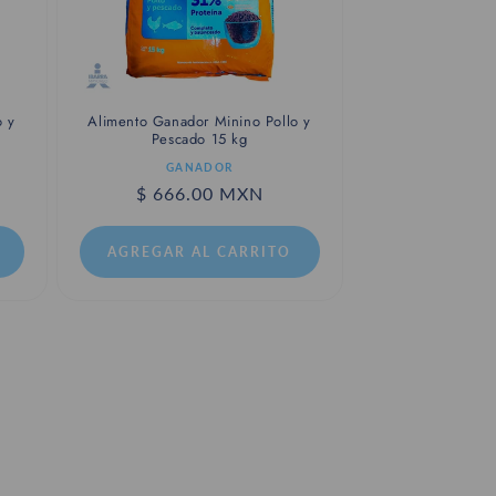
o y
Alimento Ganador Minino Pollo y
Pescado 15 kg
Proveedor:
GANADOR
Precio
$ 666.00 MXN
habitual
AGREGAR AL CARRITO