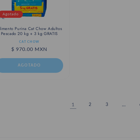
Agotado
limento Purina Cat Chow Adultos
Pescado 20 kg + 3 kg GRATIS
roveedor:
CAT CHOW
Precio
$ 970.00 MXN
habitual
AGOTADO
1
…
2
3