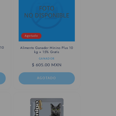
Agotado
 10
Alimento Ganador Minino Plus 10
kg + 15% Gratis
Proveedor:
GANADOR
Precio
$ 605.00 MXN
habitual
AGOTADO