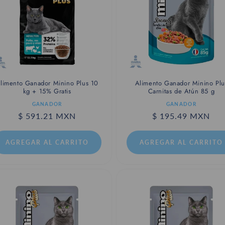
limento Ganador Minino Plus 10
Alimento Ganador Minino Plu
kg + 15% Gratis
Carnitas de Atún 85 g
roveedor:
Proveedor:
GANADOR
GANADOR
Precio
$ 591.21 MXN
Precio
$ 195.49 MXN
habitual
habitual
AGREGAR AL CARRITO
AGREGAR AL CARRITO