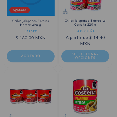
Agotado
Chiles Jalapeños Enteros La
Chiles Jalapeños Enteros
Costeña 220 g
Herdex 390 g
Proveedor:
Proveedor:
LA COSTEÑA
HERDEZ
Precio
A partir de $ 14.40
Precio
$ 180.00 MXN
habitual
MXN
habitual
SELECCIONAR
AGOTADO
OPCIONES