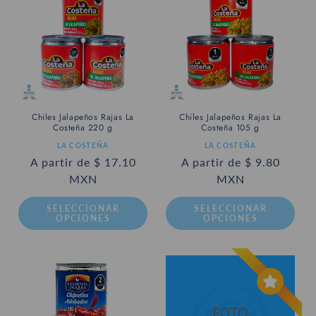
c
i
ó
n
:
Chiles Jalapeños Rajas La
Chiles Jalapeños Rajas La
Costeña 220 g
Costeña 105 g
Proveedor:
Proveedor:
LA COSTEÑA
LA COSTEÑA
Precio
A partir de $ 17.10
Precio
A partir de $ 9.80
habitual
MXN
habitual
MXN
SELECCIONAR
SELECCIONAR
OPCIONES
OPCIONES