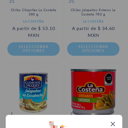
Chiles Chipotles La Costeña
Chiles Jalapeños Enteros La
380 g
Costeña 780 g
Proveedor:
Proveedor:
LA COSTEÑA
LA COSTEÑA
Precio
A partir de $ 53.10
Precio
A partir de $ 34.60
habitual
MXN
habitual
MXN
SELECCIONAR
SELECCIONAR
OPCIONES
OPCIONES
Chiles Jalapeños Enteros
Chiles Serranos La Costeña 380