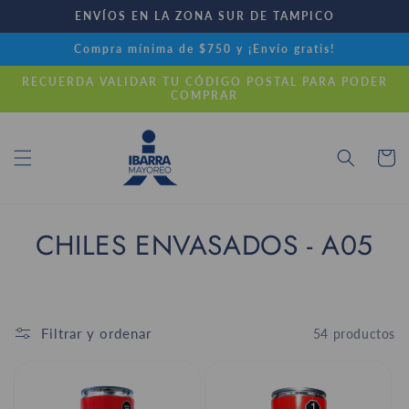
Ir
ENVÍOS EN LA ZONA SUR DE TAMPICO
directamente
al contenido
Compra mínima de $750 y ¡Envío gratis!
RECUERDA VALIDAR TU CÓDIGO POSTAL PARA PODER
COMPRAR
Carrito
C
CHILES ENVASADOS - A05
o
l
Filtrar y ordenar
54 productos
e
c