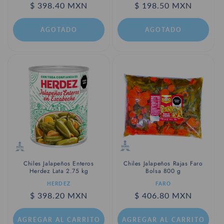
Precio
$ 398.40 MXN
Precio
$ 198.50 MXN
habitual
habitual
AGOTADO
AGOTADO
Chiles Jalapeños Enteros
Chiles Jalapeños Rajas Faro
Herdez Lata 2.75 kg
Bolsa 800 g
Proveedor:
Proveedor:
HERDEZ
FARO
Precio
$ 398.20 MXN
Precio
$ 406.80 MXN
habitual
habitual
AGREGAR AL CARRITO
AGREGAR AL CARRITO