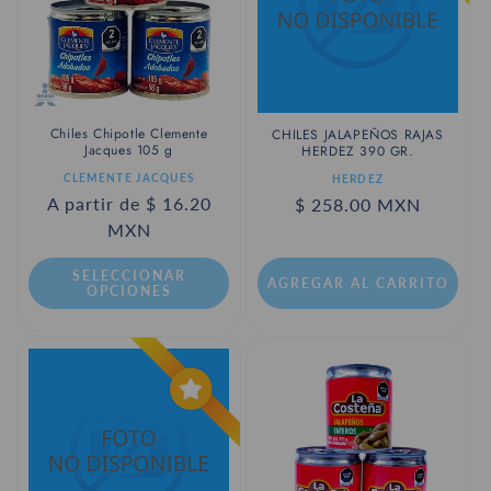
Chiles Chipotle Clemente
CHILES JALAPEÑOS RAJAS
Jacques 105 g
HERDEZ 390 GR.
Proveedor:
Proveedor:
CLEMENTE JACQUES
HERDEZ
Precio
A partir de $ 16.20
Precio
$ 258.00 MXN
habitual
MXN
habitual
SELECCIONAR
AGREGAR AL CARRITO
OPCIONES