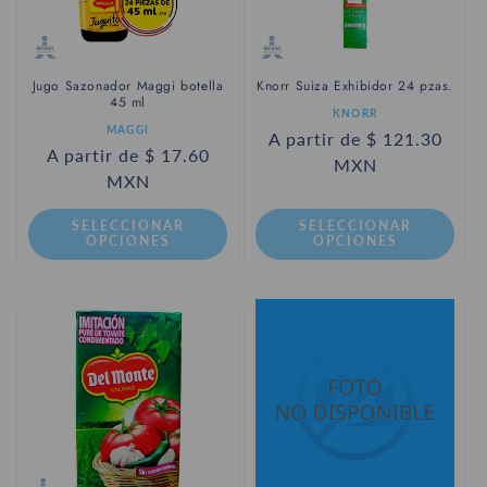
Jugo Sazonador Maggi botella
Knorr Suiza Exhibidor 24 pzas.
45 ml
Proveedor:
KNORR
Proveedor:
MAGGI
Precio
A partir de $ 121.30
Precio
A partir de $ 17.60
habitual
MXN
habitual
MXN
SELECCIONAR
SELECCIONAR
OPCIONES
OPCIONES