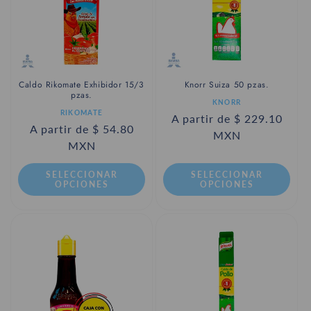
Caldo Rikomate Exhibidor 15/3
Knorr Suiza 50 pzas.
pzas.
Proveedor:
KNORR
Proveedor:
RIKOMATE
Precio
A partir de $ 229.10
Precio
A partir de $ 54.80
habitual
MXN
habitual
MXN
SELECCIONAR
SELECCIONAR
OPCIONES
OPCIONES