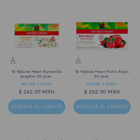
Té Natures Heart Manzanilla
Té Natures Heart Frutos Rojos
Jengibre 20 pzas.
20 pzas.
Proveedor:
Proveedor:
NATURE S HEART
NATURE S HEART
Precio
$ 262.30 MXN
Precio
$ 262.30 MXN
habitual
habitual
AGREGAR AL CARRITO
AGREGAR AL CARRITO