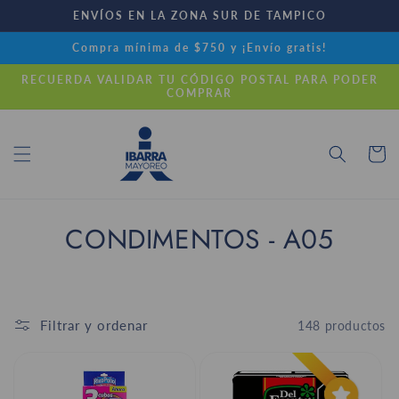
Ir
ENVÍOS EN LA ZONA SUR DE TAMPICO
directamente
al contenido
Compra mínima de $750 y ¡Envío gratis!
RECUERDA VALIDAR TU CÓDIGO POSTAL PARA PODER
COMPRAR
Carrito
C
CONDIMENTOS - A05
o
l
Filtrar y ordenar
148 productos
e
c