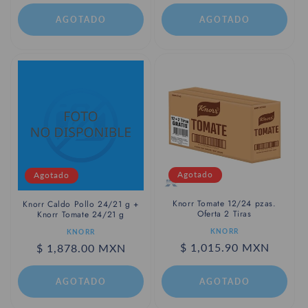
habitual
AGOTADO
AGOTADO
Agotado
Agotado
Knorr Tomate 12/24 pzas.
Knorr Caldo Pollo 24/21 g +
Oferta 2 Tiras
Knorr Tomate 24/21 g
Proveedor:
Proveedor:
KNORR
KNORR
Precio
$ 1,015.90 MXN
Precio
$ 1,878.00 MXN
habitual
habitual
AGOTADO
AGOTADO