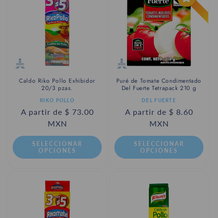
c
i
ó
n
:
Caldo Riko Pollo Exhibidor
Puré de Tomate Condimentado
20/3 pzas.
Del Fuerte Tetrapack 210 g
Proveedor:
Proveedor:
RIKO POLLO
DEL FUERTE
Precio
A partir de $ 73.00
Precio
A partir de $ 8.60
habitual
MXN
habitual
MXN
SELECCIONAR
SELECCIONAR
OPCIONES
OPCIONES