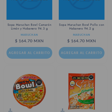
Sopa Maruchan Bowl Camarón
Sopa Maruchan Bowl Pollo con
Limón y Habanero 94.3 g
Habanero 94.2 g
Proveedor:
Proveedor:
MARUCHAN
MARUCHAN
Precio
$ 164.70 MXN
Precio
$ 164.70 MXN
habitual
habitual
AGREGAR AL CARRITO
AGREGAR AL CARRITO