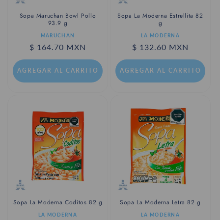
Sopa Maruchan Bowl Pollo
Sopa La Moderna Estrellita 82
93.9 g
g
Proveedor:
Proveedor:
MARUCHAN
LA MODERNA
Precio
$ 164.70 MXN
Precio
$ 132.60 MXN
habitual
habitual
AGREGAR AL CARRITO
AGREGAR AL CARRITO
Sopa La Moderna Coditos 82 g
Sopa La Moderna Letra 82 g
Proveedor:
Proveedor:
LA MODERNA
LA MODERNA