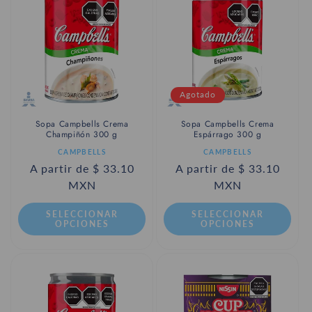
Agotado
Sopa Campbells Crema
Sopa Campbells Crema
Champiñón 300 g
Espárrago 300 g
Proveedor:
Proveedor:
CAMPBELLS
CAMPBELLS
Precio
A partir de $ 33.10
Precio
A partir de $ 33.10
habitual
MXN
habitual
MXN
SELECCIONAR
SELECCIONAR
OPCIONES
OPCIONES