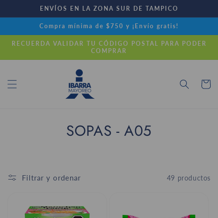
Ir
ENVÍOS EN LA ZONA SUR DE TAMPICO
directamente
al contenido
Compra mínima de $750 y ¡Envío gratis!
RECUERDA VALIDAR TU CÓDIGO POSTAL PARA PODER
COMPRAR
Carrito
C
SOPAS - A05
o
l
Filtrar y ordenar
49 productos
e
c