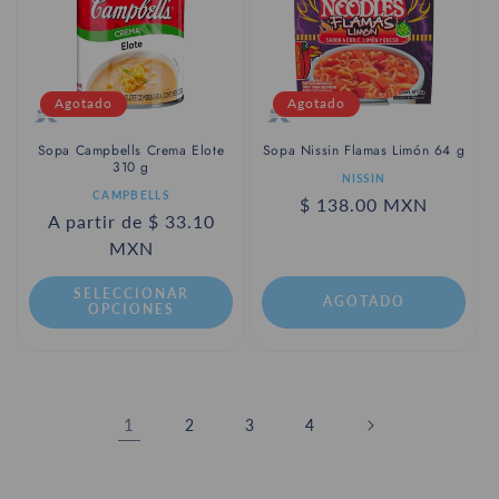
Agotado
Agotado
Sopa Campbells Crema Elote
Sopa Nissin Flamas Limón 64 g
310 g
Proveedor:
NISSIN
Proveedor:
CAMPBELLS
Precio
$ 138.00 MXN
Precio
A partir de $ 33.10
habitual
habitual
MXN
SELECCIONAR
AGOTADO
OPCIONES
1
2
3
4