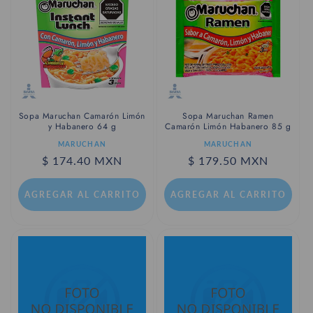
c
i
ó
n
:
Sopa Maruchan Camarón Limón
Sopa Maruchan Ramen
y Habanero 64 g
Camarón Limón Habanero 85 g
Proveedor:
Proveedor:
MARUCHAN
MARUCHAN
Precio
$ 174.40 MXN
Precio
$ 179.50 MXN
habitual
habitual
AGREGAR AL CARRITO
AGREGAR AL CARRITO