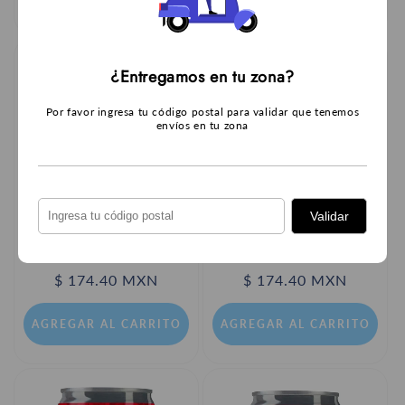
¿Entregamos en tu zona?
Por favor ingresa tu código postal para validar que tenemos
envíos en tu zona
Validar
Sopa Maruchan Res 64 g
Sopa Maruchan Camarón 64 g
Proveedor:
Proveedor:
MARUCHAN
MARUCHAN
Precio
$ 174.40 MXN
Precio
$ 174.40 MXN
habitual
habitual
AGREGAR AL CARRITO
AGREGAR AL CARRITO