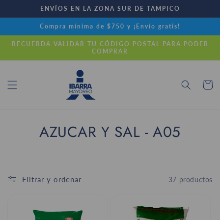
Ir
ENVÍOS EN LA ZONA SUR DE TAMPICO
directamente
al contenido
Compra mínima de $750 y ¡Envío gratis!
RECUERDA VALIDAR TU CÓDIGO POSTAL PARA PODER
COMPRAR
Carrito
C
AZUCAR Y SAL - A05
o
l
Filtrar y ordenar
37 productos
e
c