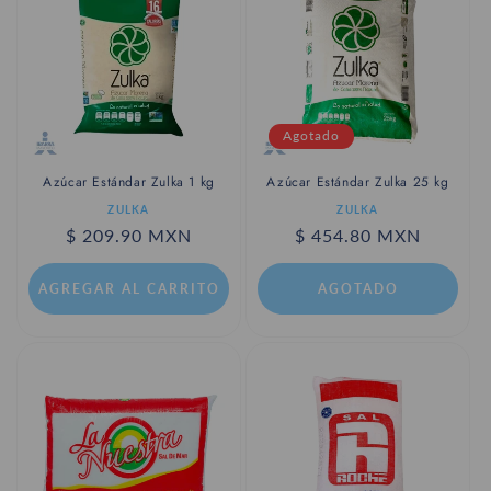
c
i
ó
n
Agotado
:
Azúcar Estándar Zulka 1 kg
Azúcar Estándar Zulka 25 kg
Proveedor:
Proveedor:
ZULKA
ZULKA
Precio
$ 209.90 MXN
Precio
$ 454.80 MXN
habitual
habitual
AGREGAR AL CARRITO
AGOTADO