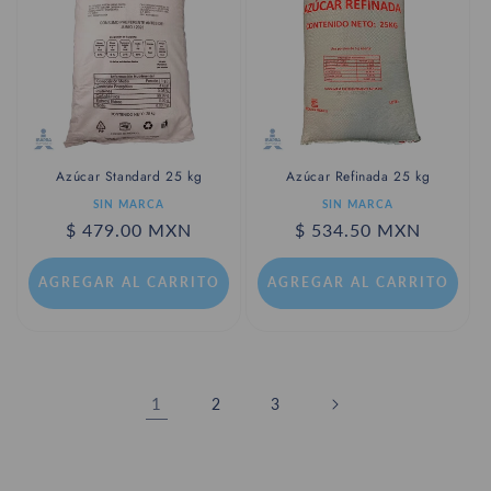
Azúcar Standard 25 kg
Azúcar Refinada 25 kg
Proveedor:
Proveedor:
SIN MARCA
SIN MARCA
Precio
$ 479.00 MXN
Precio
$ 534.50 MXN
habitual
habitual
AGREGAR AL CARRITO
AGREGAR AL CARRITO
1
2
3