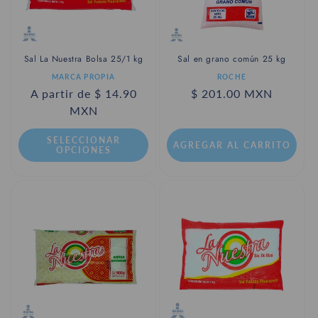
Sal en grano común 25 kg
Sal La Nuestra Bolsa 25/1 kg
Proveedor:
Proveedor:
ROCHE
MARCA PROPIA
Precio
$ 201.00 MXN
Precio
A partir de $ 14.90
habitual
habitual
MXN
SELECCIONAR
AGREGAR AL CARRITO
OPCIONES