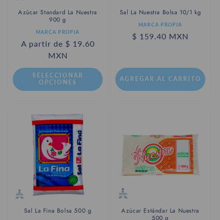
Azúcar Standard La Nuestra
Sal La Nuestra Bolsa 10/1 kg
900 g
Proveedor:
MARCA PROPIA
Proveedor:
MARCA PROPIA
Precio
$ 159.40 MXN
Precio
A partir de $ 19.60
habitual
habitual
MXN
SELECCIONAR
AGREGAR AL CARRITO
OPCIONES
Sal La Fina Bolsa 500 g
Azúcar Estándar La Nuestra
500 g