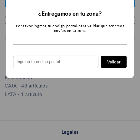
Jalapeños
Jalapeños
tengamos entregas en tu zona.
Enteros
Enteros
¿Entregamos en tu zona?
La
La
Agregar al carrito
Costeña
Costeña
Por favor ingresa tu código postal para validar que tenemos
220
220
envíos en tu zona
g
g
Validar
Presentación:
CAJA - 48 artículos
LATA - 1 artículo
Legales