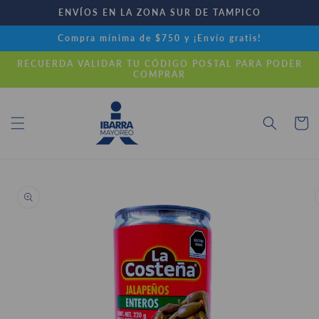
Ir
ENVÍOS EN LA ZONA SUR DE TAMPICO
directamente
al contenido
Compra mínima de $750 y ¡Envío gratis!
RECUERDA VALIDAR TU CÓDIGO POSTAL PARA PODER
COMPRAR
Carrito
Ir
directamente
a la
información
del producto