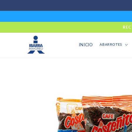
Ir
directamente
al contenido
REC
INICIO
ABARROTES
Ir
directamente
a la
información
del producto