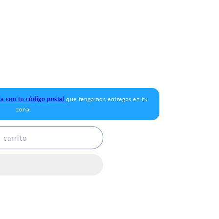
da con tu código postal
que tengamos entregas en tu
zona.
 carrito