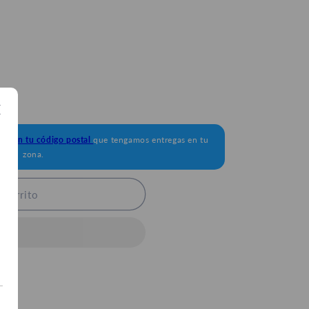
da con tu código postal
que tengamos entregas en tu
zona.
 carrito
u