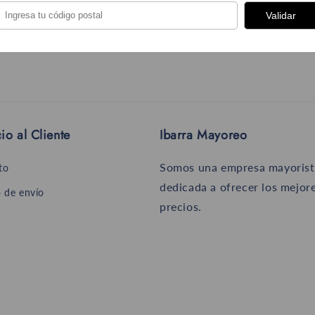
Presentación:
Validar
BOLSA - 25 artículos
io al Cliente
Ibarra Mayoreo
Somos una empresa mayorist
to
dedicada a ofrecer los mejor
 de envío
precios.