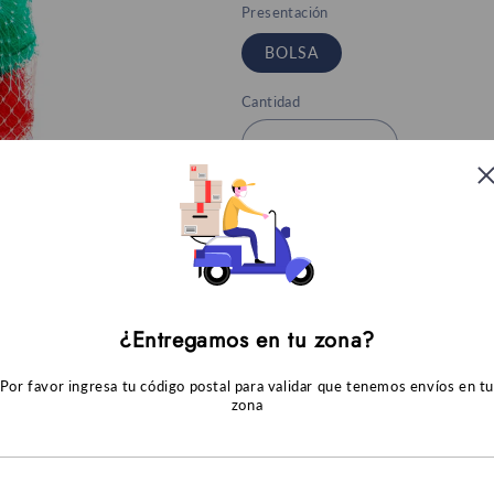
Presentación
BOLSA
Cantidad
Reducir
Aumentar
cantidad
cantidad
para
para
Fibra
Fibra
Para poder comprar,
por favor vali
Fregón
Fregón
Mini
Mini
Agregar al
¿Entregamos en tu zona?
Por favor ingresa tu código postal para validar que tenemos envíos en t
zona