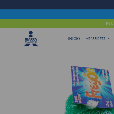
Ir
directamente
al contenido
REC
INICIO
ABARROTES
Ir
directamente
a la
información
del producto