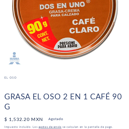
Abrir
elemento
EL OSO
multimedia
1
en
una
GRASA EL OSO 2 EN 1 CAFÉ 90
ventana
modal
G
Precio
$ 1,532.20 MXN
Agotado
habitual
Impuesto incluido. Los
gastos de envío
se calculan en la pantalla de pago.