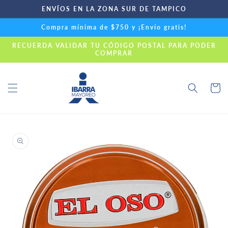
Ir
ENVÍOS EN LA ZONA SUR DE TAMPICO
directamente
al contenido
Compra mínima de $750 y ¡Envío gratis!
RECUERDA VALIDAR TU CÓDIGO POSTAL PARA PODER
COMPRAR
Carrito
Ir
directamente
a la
información
del producto