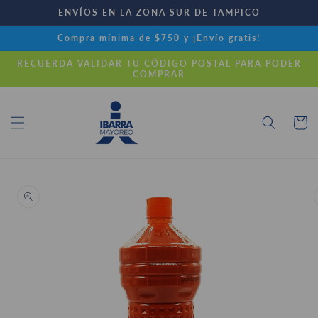
Ir
ENVÍOS EN LA ZONA SUR DE TAMPICO
directamente
al contenido
Compra mínima de $750 y ¡Envío gratis!
RECUERDA VALIDAR TU CÓDIGO POSTAL PARA PODER
COMPRAR
Carrito
Ir
directamente
a la
información
del producto