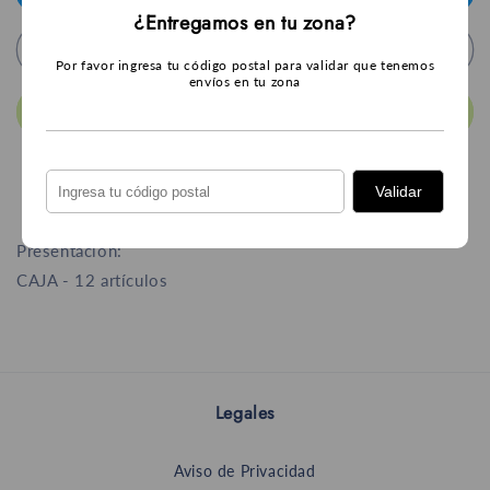
Costa
Costa
¿Entregamos en tu zona?
Brava
Brava
Agregar al carrito
Roja
Roja
Por favor ingresa tu código postal para validar que tenemos
1.5
1.5
envíos en tu zona
L
L
Comprar ahora
Validar
Presentación:
CAJA - 12 artículos
Legales
Aviso de Privacidad