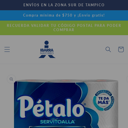
Ir
ENVÍOS EN LA ZONA SUR DE TAMPICO
directamente
al contenido
Compra mínima de $750 y ¡Envío gratis!
RECUERDA VALIDAR TU CÓDIGO POSTAL PARA PODER
COMPRAR
Carrito
Ir
directamente
a la
información
del producto