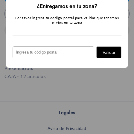
Corte
Corte
¿Entregamos en tu zona?
Regular
Regular
Agregar al carrito
3
3
Por favor ingresa tu código postal para validar que tenemos
rollos
rollos
envíos en tu zona
Validar
Presentación:
CAJA - 12 artículos
Legales
Aviso de Privacidad