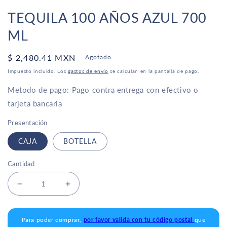
TEQUILA 100 AÑOS AZUL 700
ML
Precio
$ 2,480.41 MXN
Agotado
habitual
Impuesto incluido. Los
gastos de envío
se calculan en la pantalla de pago.
Metodo de pago: Pago contra entrega con efectivo o
tarjeta bancaria
Presentación
CAJA
BOTELLA
Cantidad
Reducir
Aumentar
cantidad
cantidad
para
para
Tequila
Tequila
Para poder comprar,
por favor valida con tu código postal
que