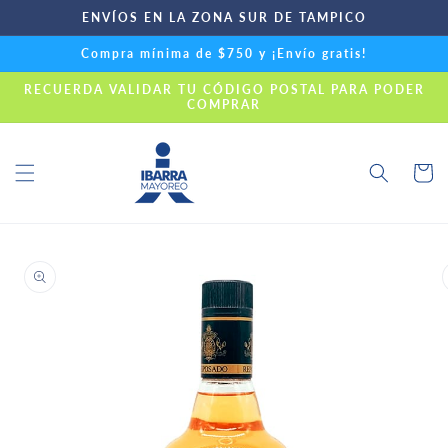
Ir
ENVÍOS EN LA ZONA SUR DE TAMPICO
directamente
al contenido
Compra mínima de $750 y ¡Envío gratis!
RECUERDA VALIDAR TU CÓDIGO POSTAL PARA PODER
COMPRAR
Carrito
Ir
directamente
a la
información
del producto