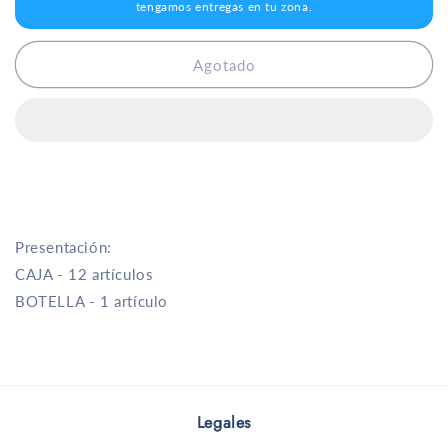
100
100
tengamos entregas en tu zona.
Años
Años
Azul
Azul
Agotado
700
700
ml
ml
Presentación:
CAJA - 12 artículos
BOTELLA - 1 artículo
Legales