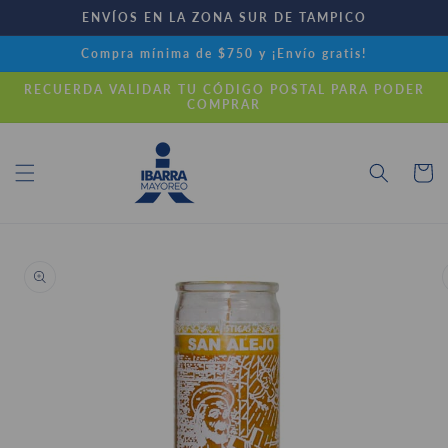
Ir
ENVÍOS EN LA ZONA SUR DE TAMPICO
directamente
al contenido
Compra mínima de $750 y ¡Envío gratis!
RECUERDA VALIDAR TU CÓDIGO POSTAL PARA PODER
COMPRAR
Carrito
Ir
directamente
a la
información
del producto