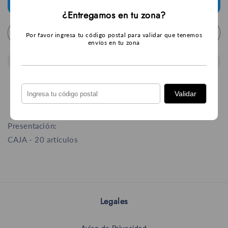
Mística
Mística
tengamos entregas en tu zona.
¿Entregamos en tu zona?
San
San
Alejo
Alejo
Agregar al carrito
105C
105C
Por favor ingresa tu código postal para validar que tenemos
envíos en tu zona
Validar
Presentación:
CAJA - 20 artículos
Legales